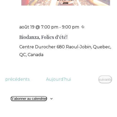
Se
août 19 @ 7:00 pm
-
9:00 pm
répètant
Biodanza, Folies d’été!
Centre Durocher
680 Raoul-Jobin, Quebec,
QC, Canada
Évènements
précédents
Aujourd’hui
Évènement
suivants
S’abonner au calendrier