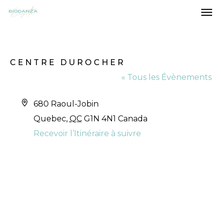
Men
Skip
to
main
content
CENTRE DUROCHER
« Tous les Évènements
Adresse
680 Raoul-Jobin
Quebec
,
QC
G1N 4N1
Canada
Recevoir l’Itinéraire à suivre