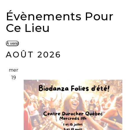
Évènements Pour
Ce Lieu
À venir
Sélectionnez
AOÛT 2026
une
date.
mer
19