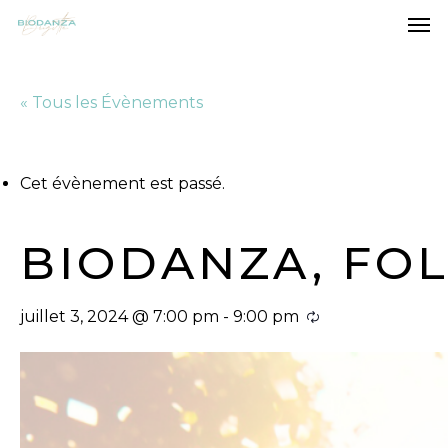
Men
Skip
to
main
« Tous les Évènements
content
Cet évènement est passé.
BIODANZA, FOL
juillet 3, 2024 @ 7:00 pm
-
9:00 pm