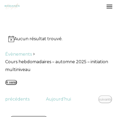
Men
Skip
to
main
content
Aucun résultat trouvé.
Notice
Évènements
Cours hebdomadaires – automne 2025 – initiation
multiniveau
À venir
Sélectionnez
une
Évènements
précédents
Aujourd’hui
Évènement
suivants
date.